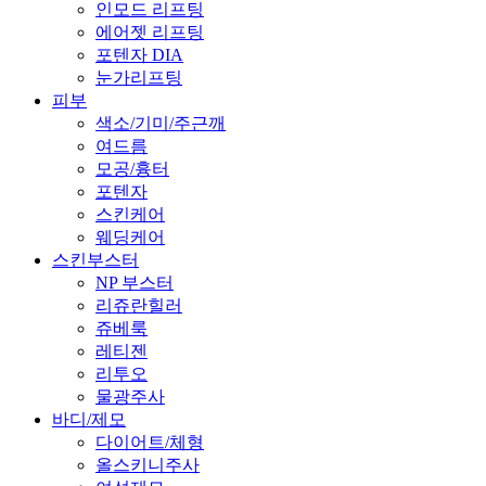
인모드 리프팅
에어젯 리프팅
포텐자 DIA
눈가리프팅
피부
색소/기미/주근깨
여드름
모공/흉터
포텐자
스킨케어
웨딩케어
스킨부스터
NP 부스터
리쥬란힐러
쥬베룩
레티젠
리투오
물광주사
바디/제모
다이어트/체형
올스키니주사