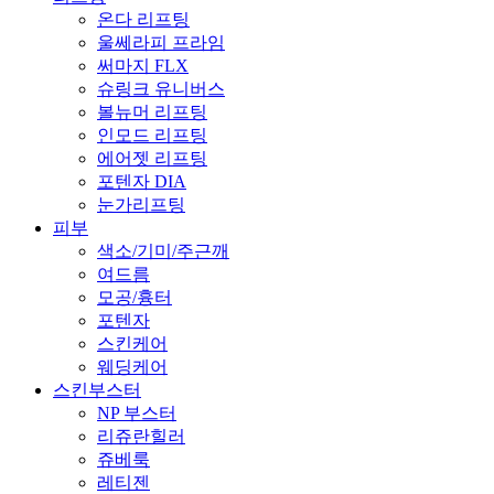
온다 리프팅
울쎄라피 프라임
써마지 FLX
슈링크 유니버스
볼뉴머 리프팅
인모드 리프팅
에어젯 리프팅
포텐자 DIA
눈가리프팅
피부
색소/기미/주근깨
여드름
모공/흉터
포텐자
스킨케어
웨딩케어
스킨부스터
NP 부스터
리쥬란힐러
쥬베룩
레티젠