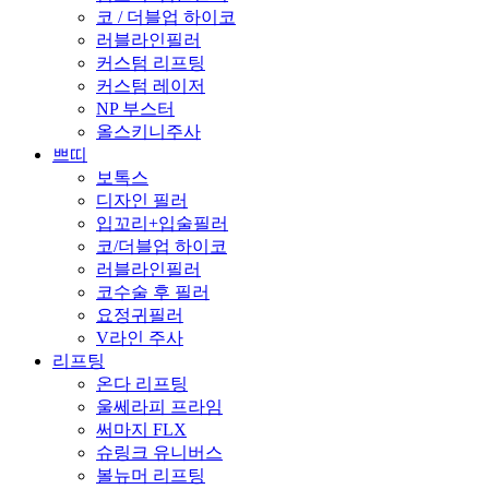
코 / 더블업 하이코
러블라인필러
커스텀 리프팅
커스텀 레이저
NP 부스터
올스키니주사
쁘띠
보톡스
디자인 필러
입꼬리+입술필러
코/더블업 하이코
러블라인필러
코수술 후 필러
요정귀필러
V라인 주사
리프팅
온다 리프팅
울쎄라피 프라임
써마지 FLX
슈링크 유니버스
볼뉴머 리프팅