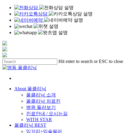
Skip
Hit enter to search or ESC to close
to
Close
main
Search
content
Menu
About 올클리닉
올클리닉 소개
올클리닉 의료진
병원 둘러보기
진료안내 / 오시는길
WITH STAR
올클리닉 BEST
입꼬리+입술필러