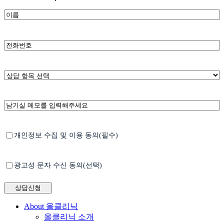
*
이
름
*
전
화
번
호
*
상
담
항
남
목
기
선
실
택
메
*
Untitled
개인정보 수집 및 이용 동의(필수)
모
Untitled
광고성 문자 수신 동의(선택)
Close
About 올클리닉
Menu
올클리닉 소개