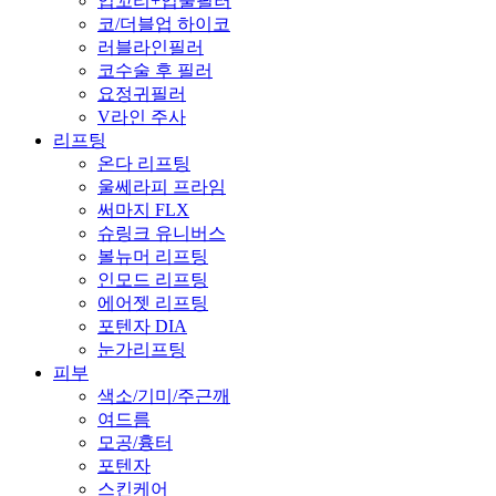
입꼬리+입술필러
코/더블업 하이코
러블라인필러
코수술 후 필러
요정귀필러
V라인 주사
리프팅
온다 리프팅
울쎄라피 프라임
써마지 FLX
슈링크 유니버스
볼뉴머 리프팅
인모드 리프팅
에어젯 리프팅
포텐자 DIA
눈가리프팅
피부
색소/기미/주근깨
여드름
모공/흉터
포텐자
스킨케어