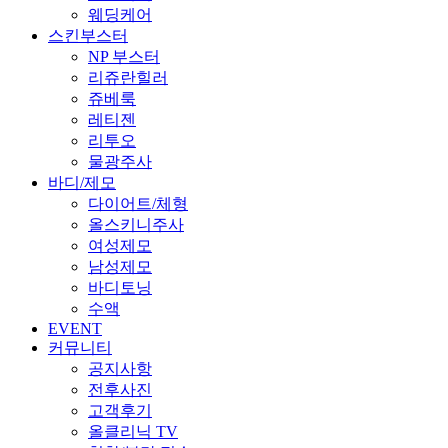
웨딩케어
스킨부스터
NP 부스터
리쥬란힐러
쥬베룩
레티젠
리투오
물광주사
바디/제모
다이어트/체형
올스키니주사
여성제모
남성제모
바디토닝
수액
EVENT
커뮤니티
공지사항
전후사진
고객후기
올클리닉 TV