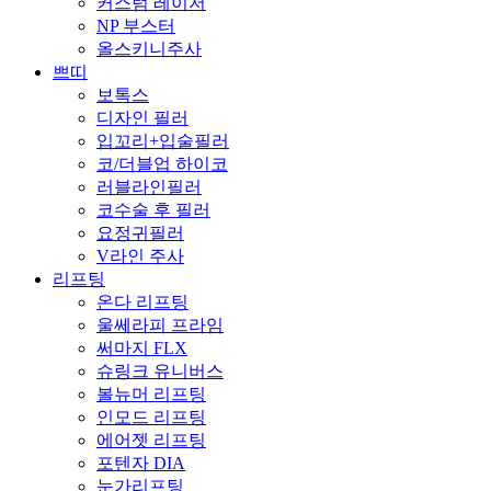
커스텀 레이저
NP 부스터
올스키니주사
쁘띠
보톡스
디자인 필러
입꼬리+입술필러
코/더블업 하이코
러블라인필러
코수술 후 필러
요정귀필러
V라인 주사
리프팅
온다 리프팅
울쎄라피 프라임
써마지 FLX
슈링크 유니버스
볼뉴머 리프팅
인모드 리프팅
에어젯 리프팅
포텐자 DIA
눈가리프팅