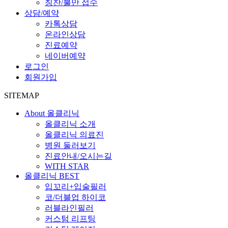
칭찬/불만 접수
상담/예약
카톡상담
온라인상담
진료예약
네이버예약
로그인
회원가입
SITEMAP
About 올클리닉
올클리닉 소개
올클리닉 의료진
병원 둘러보기
진료안내/오시는길
WITH STAR
올클리닉 BEST
입꼬리+입술필러
코/더블업 하이코
러블라인필러
커스텀 리프팅