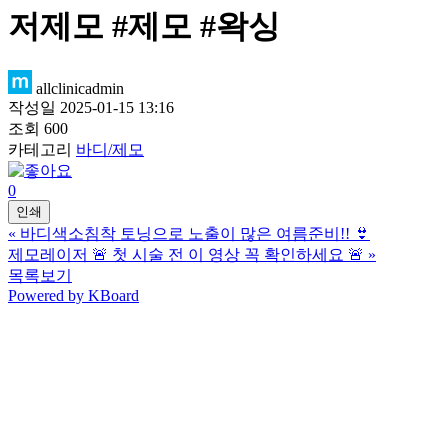
저제모 #제모 #왁싱
allclinicadmin
작성일
2025-01-15 13:16
조회
600
카테고리
바디/제모
0
인쇄
«
바디색소침착 토닝으로 노출이 많은 여름준비!! 👙
제모레이저 🚨 첫 시술 전 이 영상 꼭 확인하세요 🚨
»
목록보기
Powered by KBoard