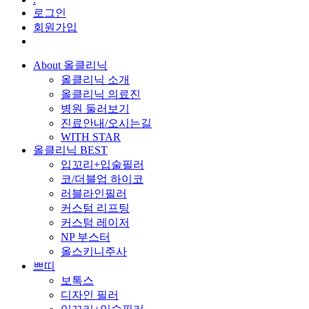
로그인
회원가입
About 올클리닉
올클리닉 소개
올클리닉 의료진
병원 둘러보기
진료안내/오시는길
WITH STAR
올클리닉 BEST
입꼬리+입술필러
코/더블업 하이코
러블라인필러
커스텀 리프팅
커스텀 레이저
NP 부스터
올스키니주사
쁘띠
보톡스
디자인 필러