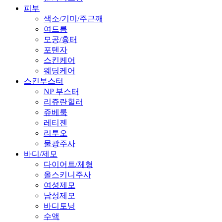
피부
색소/기미/주근깨
여드름
모공/흉터
포텐자
스킨케어
웨딩케어
스킨부스터
NP 부스터
리쥬란힐러
쥬베룩
레티젠
리투오
물광주사
바디/제모
다이어트/체형
올스키니주사
여성제모
남성제모
바디토닝
수액