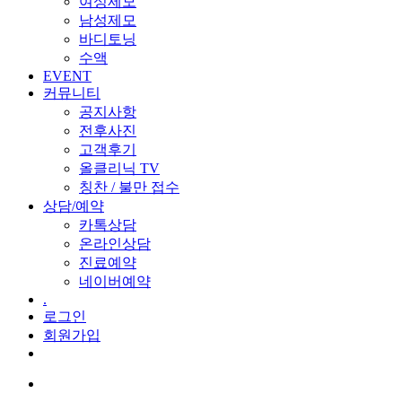
여성제모
남성제모
바디토닝
수액
E
V
E
N
T
커뮤니티
공지사항
전후사진
고객후기
올클리닉 TV
칭찬 / 불만 접수
상담/예약
카톡상담
온라인상담
진료예약
네이버예약
.
로그인
회원가입
Menu