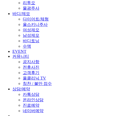
리투오
물광주사
바디/제모
다이어트/체형
올스키니주사
여성제모
남성제모
바디토닝
수액
EVENT
커뮤니티
공지사항
전후사진
고객후기
올클리닉 TV
칭찬 / 불만 접수
상담/예약
카톡상담
온라인상담
진료예약
네이버예약
.