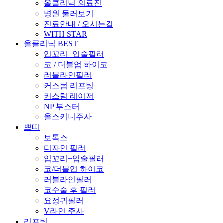
올클리닉 의료진
병원 둘러보기
진료안내 / 오시는길
WITH STAR
올클리닉 BEST
입꼬리+입술필러
코 / 더블업 하이코
러블라인필러
커스텀 리프팅
커스텀 레이저
NP 부스터
올스키니주사
쁘띠
보톡스
디자인 필러
입꼬리+입술필러
코/더블업 하이코
러블라인필러
코수술 후 필러
요정귀필러
V라인 주사
리프팅