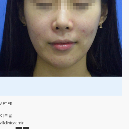
AFTER
여드름
allclinicadmin