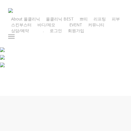
Skip
to
main
About 올클리닉
올클리닉 BEST
쁘띠
리프팅
피부
스킨부스터
바디/제모
E
V
E
N
T
커뮤니티
content
상담/예약
.
로그인
회원가입
Menu